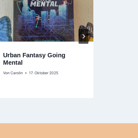
Urban Fantasy Going
T. N. W
Mental
Von
Carolin
Von
Carolin
17. Oktober 2025