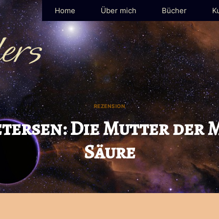
Home
Über mich
Bücher
K
ers
REZENSION
etersen: Die Mutter der 
Säure