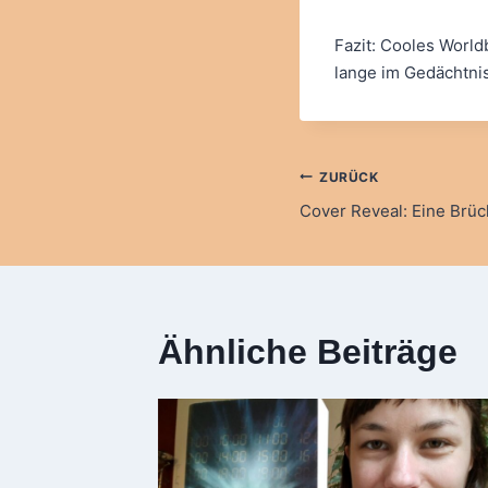
Fazit: Cooles Worl
lange im Gedächtnis
Beitragsna
ZURÜCK
Cover Reveal: Eine Brück
Ähnliche Beiträge