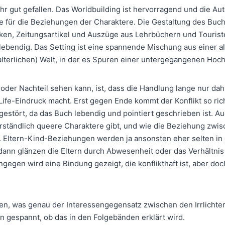
hr gut gefallen. Das Worldbuilding ist hervorragend und die Aut
ie für die Beziehungen der Charaktere. Die Gestaltung des Buch
ken, Zeitungsartikel und Auszüge aus Lehrbüchern und Touris
ebendig. Das Setting ist eine spannende Mischung aus einer a
lalterlichen) Welt, in der es Spuren einer untergegangenen Hoc
 oder Nachteil sehen kann, ist, dass die Handlung lange nur da
 Life-Eindruck macht. Erst gegen Ende kommt der Konflikt so rich
 gestört, da das Buch lebendig und pointiert geschrieben ist. A
erständlich queere Charaktere gibt, und wie die Beziehung zwis
. Eltern-Kind-Beziehungen werden ja ansonsten eher selten in
dann glänzen die Eltern durch Abwesenheit oder das Verhältnis 
ngegen wird eine Bindung gezeigt, die konflikthaft ist, aber doc
ffen, was genau der Interessengegensatz zwischen den Irrlichte
in gespannt, ob das in den Folgebänden erklärt wird.