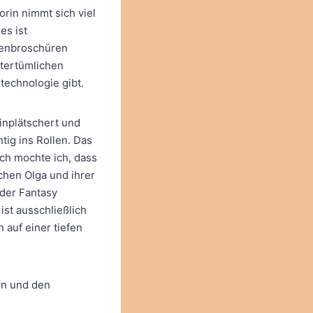
orin nimmt sich viel
es ist
tenbroschüren
ltertümlichen
htechnologie gibt.
hinplätschert und
tig ins Rollen. Das
uch mochte ich, dass
chen Olga und ihrer
 der Fantasy
ist ausschließlich
h auf einer tiefen
rn und den