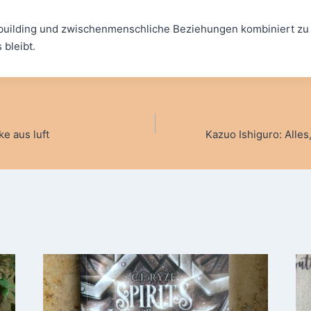
dbuilding und zwischenmenschliche Beziehungen kombiniert zu
 bleibt.
vigation
e aus luft
Kazuo Ishiguro: Alle