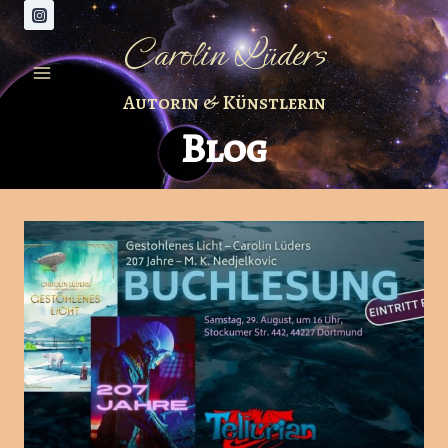
Zum
Inhalt
Carolin Lüders
springen
Autorin & Künstlerin
Blog