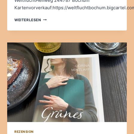
WeltfluchtHellweg 244787 Bochum
Kartenvorverkauf:https://weltfluchtbochum.bigcartel.co
LESUNG
WEITERLESEN
AM
13.06.
IM
WELTFLUCHT
BOCHUM
REZENSION