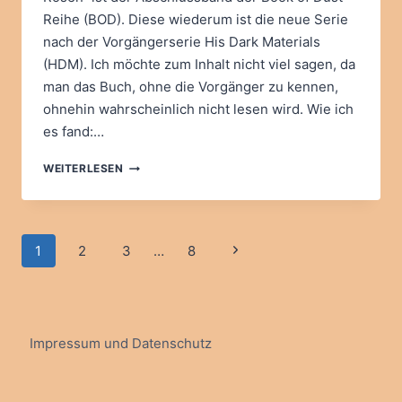
Reihe (BOD). Diese wiederum ist die neue Serie
nach der Vorgängerserie His Dark Materials
(HDM). Ich möchte zum Inhalt nicht viel sagen, da
man das Buch, ohne die Vorgänger zu kennen,
ohnehin wahrscheinlich nicht lesen wird. Wie ich
es fand:…
PHILIP
WEITERLESEN
PULLMAN:
DAS
FELD
DER
Seitennavigation
Nächste
1
2
3
…
8
ROSEN
Seite
Impressum und Datenschutz