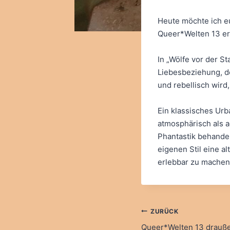
Heute möchte ich eu
Queer*Welten 13 er
In „Wölfe vor der S
Liebesbeziehung, do
und rebellisch wird
Ein klassisches Urba
atmosphärisch als ac
Phantastik behande
eigenen Stil eine a
erlebbar zu machen.
Beitragsna
ZURÜCK
Queer*Welten 13 drauß