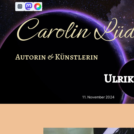
Zum
Inhalt
Carolin Lüd
springen
Autorin & Künstlerin
Ulrik
11. November 2024