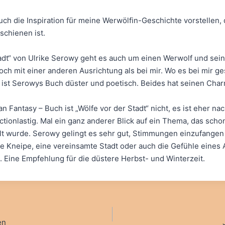
ch die Inspiration für meine Werwölfin-Geschichte vorstellen, 
schienen ist.
tadt“ von Ulrike Serowy geht es auch um einen Werwolf und sei
ch mit einer anderen Ausrichtung als bei mir. Wo es bei mir ges
, ist Serowys Buch düster und poetisch. Beides hat seinen Charm
n Fantasy – Buch ist „Wölfe vor der Stadt“ nicht, es ist eher n
tionlastig. Mal ein ganz anderer Blick auf ein Thema, das schon
lt wurde. Serowy gelingt es sehr gut, Stimmungen einzufangen
lte Kneipe, eine vereinsamte Stadt oder auch die Gefühle eine
 Eine Empfehlung für die düstere Herbst- und Winterzeit.
vigation
en