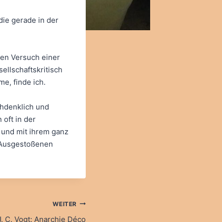
die gerade in der
nen Versuch einer
ellschaftskritisch
e, finde ich.
achdenklich und
 oft in der
 und mit ihrem ganz
s Ausgestoßenen
WEITER
J. C. Vogt: Anarchie Déco