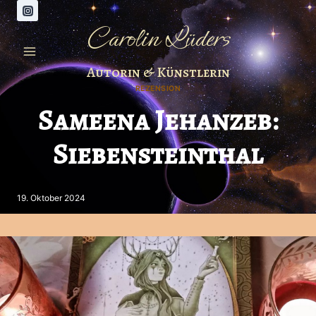
Zum
Inhalt
Carolin Lüders
springen
Autorin & Künstlerin
REZENSION
Sameena Jehanzeb:
Siebensteinthal
19. Oktober 2024