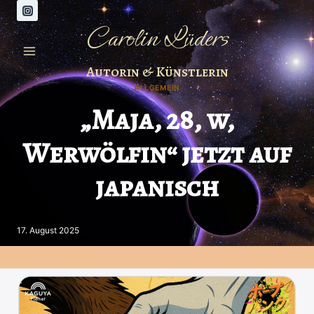
Zum
Inhalt
Carolin Lüders
springen
Autorin & Künstlerin
ALLGEMEIN
„Maja, 28, w,
Werwölfin“ jetzt auf
japanisch
17. August 2025